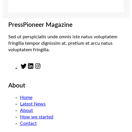
e
g
d
o
r
r
I
o
a
n
k
m
PressPioneer Magazine
Sed ut perspiciatis unde omnis iste natus voluptatem
fringilla tempor dignissim at, pretium et arcu natus
voluptatem fringilla.
T
L
I
w
i
n
i
n
s
About
t
k
t
t
e
a
Home
e
d
g
Latest News
r
I
r
About
n
a
How we started
m
Contact