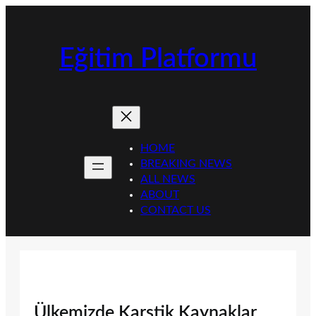
İçeriğe
geç
Eğitim Platformu
HOME
BREAKING NEWS
ALL NEWS
ABOUT
CONTACT US
Ülkemizde Karstik Kaynaklar