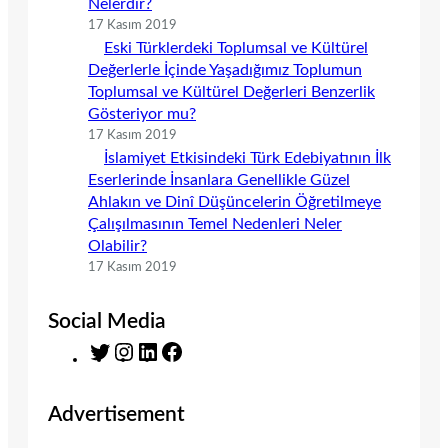
Nelerdir?
17 Kasım 2019
Eski Türklerdeki Toplumsal ve Kültürel
Değerlerle İçinde Yaşadığımız Toplumun
Toplumsal ve Kültürel Değerleri Benzerlik
Gösteriyor mu?
17 Kasım 2019
İslamiyet Etkisindeki Türk Edebiyatının İlk
Eserlerinde İnsanlara Genellikle Güzel
Ahlakın ve Dinî Düşüncelerin Öğretilmeye
Çalışılmasının Temel Nedenleri Neler
Olabilir?
17 Kasım 2019
Social Media
T
I
L
F
w
n
i
a
i
s
n
c
Advertisement
t
t
k
e
t
a
e
b