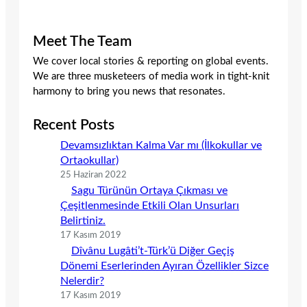
Meet The Team
We cover local stories & reporting on global events.
We are three musketeers of media work in tight-knit
harmony to bring you news that resonates.
Recent Posts
Devamsızlıktan Kalma Var mı (İlkokullar ve
Ortaokullar)
25 Haziran 2022
Sagu Türünün Ortaya Çıkması ve
Çeşitlenmesinde Etkili Olan Unsurları
Belirtiniz.
17 Kasım 2019
Dîvânu Lugâti’t-Türk’ü Diğer Geçiş
Dönemi Eserlerinden Ayıran Özellikler Sizce
Nelerdir?
17 Kasım 2019