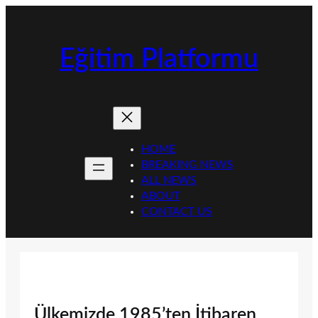
İçeriğe
geç
Eğitim Platformu
HOME
BREAKING NEWS
ALL NEWS
ABOUT
CONTACT US
Ülkemizde 1985’ten İtibaren