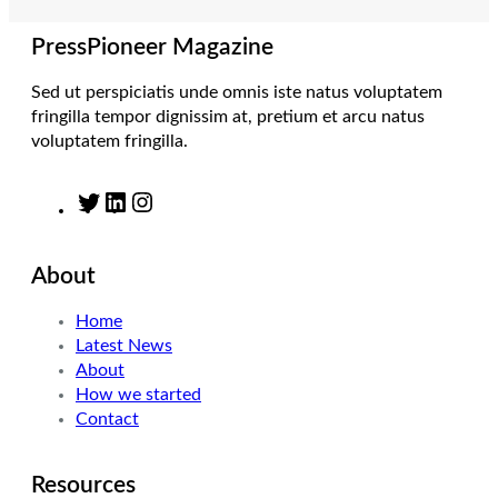
a
n
k
m
PressPioneer Magazine
Sed ut perspiciatis unde omnis iste natus voluptatem
fringilla tempor dignissim at, pretium et arcu natus
voluptatem fringilla.
T
L
I
w
i
n
i
n
s
About
t
k
t
t
e
a
Home
e
d
g
Latest News
r
I
r
About
n
a
How we started
m
Contact
Resources