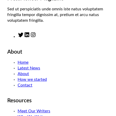
Sed ut perspiciatis unde omnis iste natus voluptatem
fringilla tempor dignissim at, pretium et arcu natus
voluptatem fringilla.
T
L
I
w
i
n
i
n
s
About
t
k
t
t
e
a
Home
e
d
g
Latest News
r
I
r
About
n
a
How we started
m
Contact
Resources
Meet Our Writers