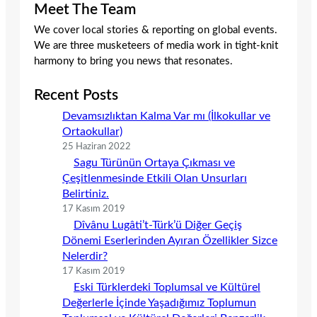
Meet The Team
We cover local stories & reporting on global events.
We are three musketeers of media work in tight-knit
harmony to bring you news that resonates.
Recent Posts
Devamsızlıktan Kalma Var mı (İlkokullar ve
Ortaokullar)
25 Haziran 2022
Sagu Türünün Ortaya Çıkması ve
Çeşitlenmesinde Etkili Olan Unsurları
Belirtiniz.
17 Kasım 2019
Dîvânu Lugâti’t-Türk’ü Diğer Geçiş
Dönemi Eserlerinden Ayıran Özellikler Sizce
Nelerdir?
17 Kasım 2019
Eski Türklerdeki Toplumsal ve Kültürel
Değerlerle İçinde Yaşadığımız Toplumun