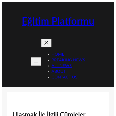
İçeriğe
geç
Eğitim Platformu
HOME
BREAKING NEWS
ALL NEWS
ABOUT
CONTACT US
Ulaşmak İle İlgili Cümleler