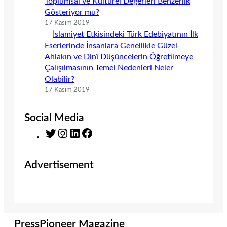
Toplumsal ve Kültürel Değerleri Benzerlik
Gösteriyor mu?
17 Kasım 2019
İslamiyet Etkisindeki Türk Edebiyatının İlk
Eserlerinde İnsanlara Genellikle Güzel
Ahlakın ve Dinî Düşüncelerin Öğretilmeye
Çalışılmasının Temel Nedenleri Neler
Olabilir?
17 Kasım 2019
Social Media
T
I
L
F
w
n
i
a
i
s
n
c
Advertisement
t
t
k
e
t
a
e
b
e
g
d
o
r
r
I
o
a
n
k
m
PressPioneer Magazine