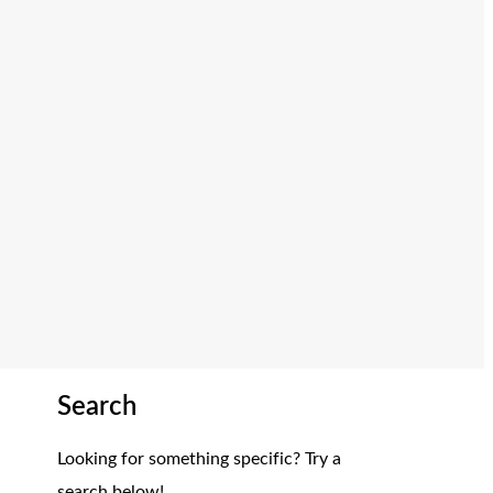
Search
Looking for something specific? Try a
search below!