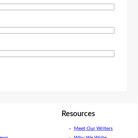
Resources
Meet Our Writers
News
Why We Write