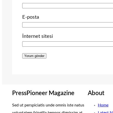
E-posta
İnternet sitesi
PressPioneer Magazine
About
Sed ut perspiciatis unde omnis iste natus
Home
voluptatem fringilla tempor dignissim at,
Latest 