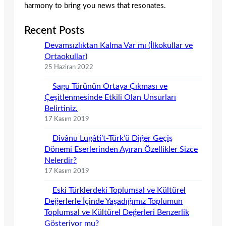
harmony to bring you news that resonates.
Recent Posts
Devamsızlıktan Kalma Var mı (İlkokullar ve
Ortaokullar)
25 Haziran 2022
Sagu Türünün Ortaya Çıkması ve
Çeşitlenmesinde Etkili Olan Unsurları
Belirtiniz.
17 Kasım 2019
Dîvânu Lugâti’t-Türk’ü Diğer Geçiş
Dönemi Eserlerinden Ayıran Özellikler Sizce
Nelerdir?
17 Kasım 2019
Eski Türklerdeki Toplumsal ve Kültürel
Değerlerle İçinde Yaşadığımız Toplumun
Toplumsal ve Kültürel Değerleri Benzerlik
Gösteriyor mu?