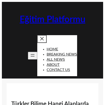
İçeriğe
geç
Eğitim Platformu
HOME
BREAKING NEWS
ALL NEWS
ABOUT
CONTACT US
Türkler Bilime Hangi Alanlarda