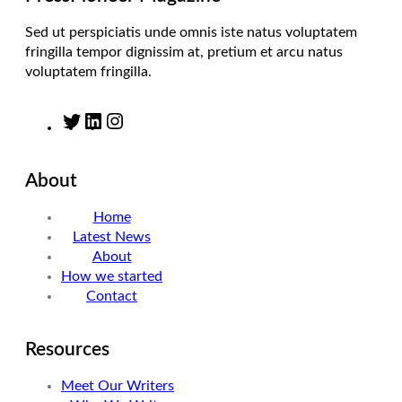
Sed ut perspiciatis unde omnis iste natus voluptatem
fringilla tempor dignissim at, pretium et arcu natus
voluptatem fringilla.
T
L
I
w
i
n
i
n
s
About
t
k
t
t
e
a
Home
e
d
g
Latest News
r
I
r
About
n
a
How we started
m
Contact
Resources
Meet Our Writers