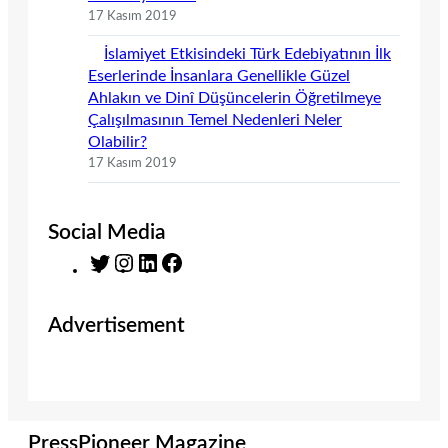
17 Kasım 2019
İslamiyet Etkisindeki Türk Edebiyatının İlk
Eserlerinde İnsanlara Genellikle Güzel
Ahlakın ve Dinî Düşüncelerin Öğretilmeye
Çalışılmasının Temel Nedenleri Neler
Olabilir?
17 Kasım 2019
Social Media
T
I
L
F
w
n
i
a
i
s
n
c
Advertisement
t
t
k
e
t
a
e
b
e
g
d
o
r
r
I
o
a
n
k
m
PressPioneer Magazine