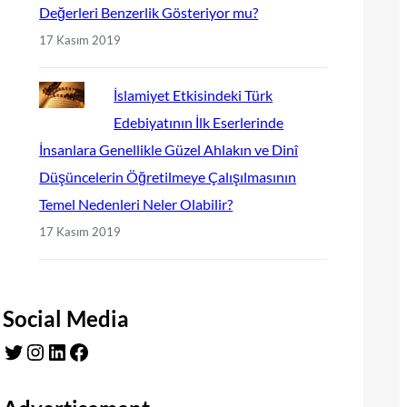
Değerleri Benzerlik Gösteriyor mu?
17 Kasım 2019
İslamiyet Etkisindeki Türk
Edebiyatının İlk Eserlerinde
İnsanlara Genellikle Güzel Ahlakın ve Dinî
Düşüncelerin Öğretilmeye Çalışılmasının
Temel Nedenleri Neler Olabilir?
17 Kasım 2019
Social Media
Twitter
Instagram
LinkedIn
Facebook