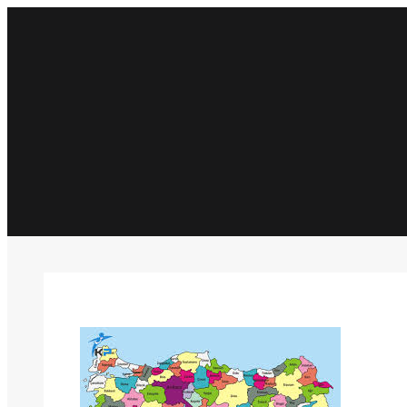
İçeriğe
geç