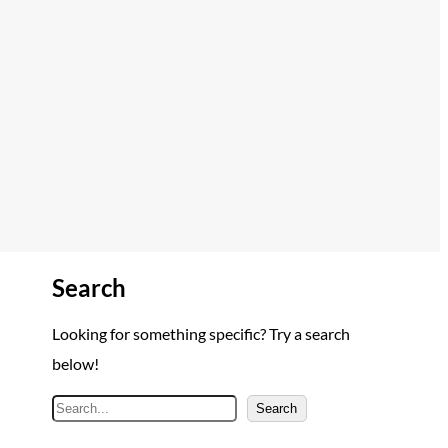
Search
Looking for something specific? Try a search
below!
A
Search
r