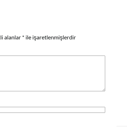
i alanlar
*
ile işaretlenmişlerdir