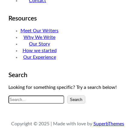
Contact
Resources
Meet Our Writers
Why We Write
Our Story
How we started
Our Experience
Search
Looking for something specific? Try a search below!
A
Search
r
a
Copyright © 2025 | Made with love by
SuperbThemes