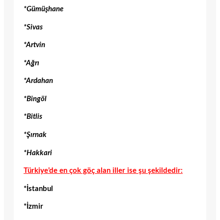
*Gümüşhane
*Sivas
*Artvin
*Ağrı
*Ardahan
*Bingöl
*Bitlis
*Şırnak
*Hakkari
Türkiye’de en çok göç alan iller ise şu şekildedir:
*İstanbul
*İzmir