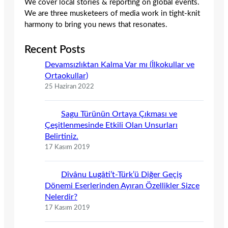
We cover local stories & reporting on global events.
We are three musketeers of media work in tight-knit
harmony to bring you news that resonates.
Recent Posts
Devamsızlıktan Kalma Var mı (İlkokullar ve
Ortaokullar)
25 Haziran 2022
Sagu Türünün Ortaya Çıkması ve
Çeşitlenmesinde Etkili Olan Unsurları
Belirtiniz.
17 Kasım 2019
Dîvânu Lugâti’t-Türk’ü Diğer Geçiş
Dönemi Eserlerinden Ayıran Özellikler Sizce
Nelerdir?
17 Kasım 2019