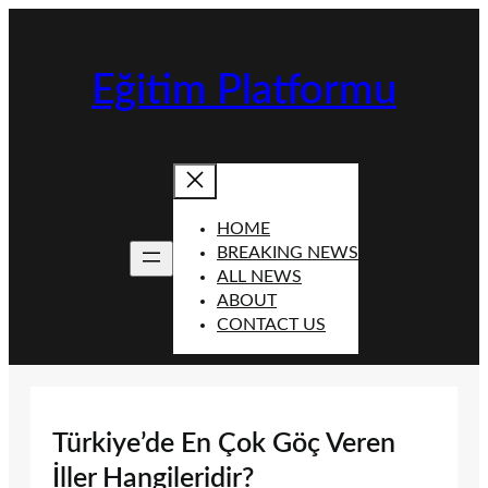
İçeriğe
geç
Eğitim Platformu
HOME
BREAKING NEWS
ALL NEWS
ABOUT
CONTACT US
Türkiye’de En Çok Göç Veren
İller Hangileridir?