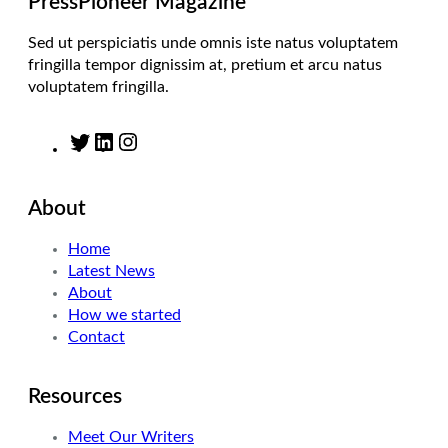
PressPioneer Magazine
Sed ut perspiciatis unde omnis iste natus voluptatem
fringilla tempor dignissim at, pretium et arcu natus
voluptatem fringilla.
T
L
I
w
i
n
i
n
s
About
t
k
t
t
e
a
Home
e
d
g
Latest News
r
I
r
About
n
a
How we started
m
Contact
Resources
Meet Our Writers