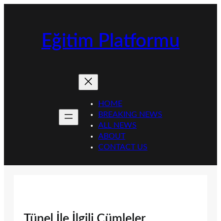
İçeriğe
geç
Eğitim Platformu
HOME
BREAKING NEWS
ALL NEWS
ABOUT
CONTACT US
Tünel İle İlgili Cümleler