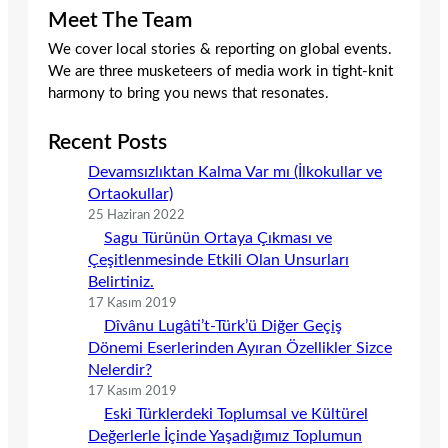
Meet The Team
We cover local stories & reporting on global events.
We are three musketeers of media work in tight-knit
harmony to bring you news that resonates.
Recent Posts
Devamsızlıktan Kalma Var mı (İlkokullar ve
Ortaokullar)
25 Haziran 2022
Sagu Türünün Ortaya Çıkması ve
Çeşitlenmesinde Etkili Olan Unsurları
Belirtiniz.
17 Kasım 2019
Dîvânu Lugâti’t-Türk’ü Diğer Geçiş
Dönemi Eserlerinden Ayıran Özellikler Sizce
Nelerdir?
17 Kasım 2019
Eski Türklerdeki Toplumsal ve Kültürel
Değerlerle İçinde Yaşadığımız Toplumun