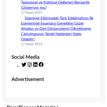
Toplumsal ve Kültürel Değerleri Benzerlik
Gösteriyor mu?
17 Kasım 2019
İslamiyet Etkisindeki Türk Edebiyatının İlk
Eserlerinde İnsanlara Genellikle Güzel
Ahlakın ve Dinî Düşüncelerin Öğretilmeye
Çalışılmasının Temel Nedenleri Neler
Olabilir?
17 Kasım 2019
Social Media
T
I
L
F
w
n
i
a
i
s
n
c
Advertisement
t
t
k
e
t
a
e
b
e
g
d
o
r
r
I
o
a
n
k
m