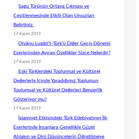
Sagu Türünün Ortaya Çıkması ve
Çeşitlenmesinde Etkili Olan Unsurları
Belirtiniz.
17 Kasım 2019
Dîvânu Lugâti’t-Türk’ü Diğer Geçiş Dönemi
Eserlerinden Ayıran Özellikler Sizce Nelerdir?
17 Kasım 2019
Eski Türklerdeki Toplumsal ve Kültürel
Değerlerle İçinde Yaşadığımız Toplumun
Toplumsal ve Kültürel Değerleri Benzerlik
Gösteriyor mu?
17 Kasım 2019
İslamiyet Etkisindeki Türk Edebiyatının İlk
Eserlerinde İnsanlara Genellikle Güzel
Ahlakın ve Dinî Düşüncelerin Öğretilmeye