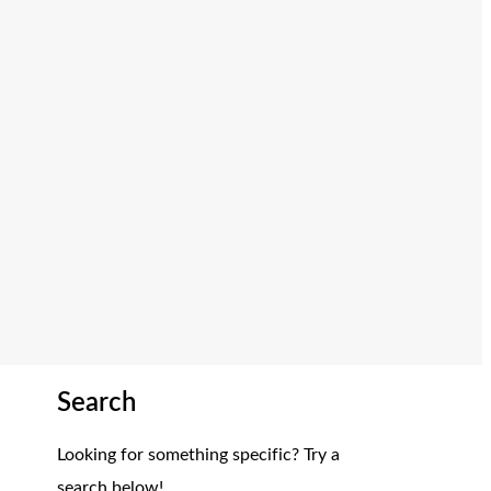
Search
Looking for something specific? Try a
search below!