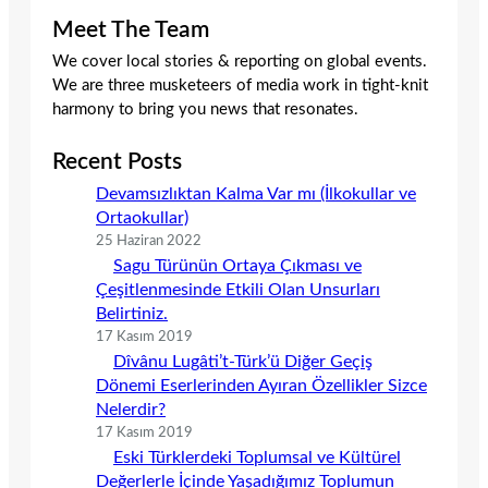
Meet The Team
We cover local stories & reporting on global events.
We are three musketeers of media work in tight-knit
harmony to bring you news that resonates.
Recent Posts
Devamsızlıktan Kalma Var mı (İlkokullar ve
Ortaokullar)
25 Haziran 2022
Sagu Türünün Ortaya Çıkması ve
Çeşitlenmesinde Etkili Olan Unsurları
Belirtiniz.
17 Kasım 2019
Dîvânu Lugâti’t-Türk’ü Diğer Geçiş
Dönemi Eserlerinden Ayıran Özellikler Sizce
Nelerdir?
17 Kasım 2019
Eski Türklerdeki Toplumsal ve Kültürel
Değerlerle İçinde Yaşadığımız Toplumun