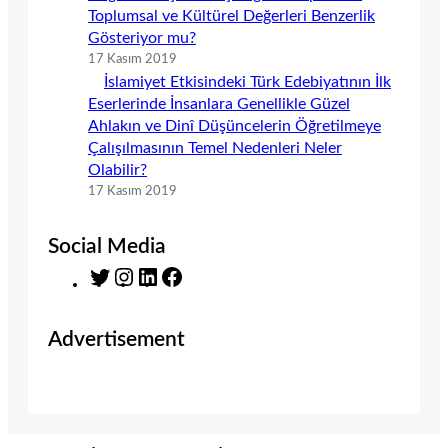
Toplumsal ve Kültürel Değerleri Benzerlik
Gösteriyor mu?
17 Kasım 2019
İslamiyet Etkisindeki Türk Edebiyatının İlk
Eserlerinde İnsanlara Genellikle Güzel
Ahlakın ve Dinî Düşüncelerin Öğretilmeye
Çalışılmasının Temel Nedenleri Neler
Olabilir?
17 Kasım 2019
Social Media
T
I
L
F
w
n
i
a
i
s
n
c
Advertisement
t
t
k
e
t
a
e
b
e
g
d
o
r
r
I
o
a
n
k