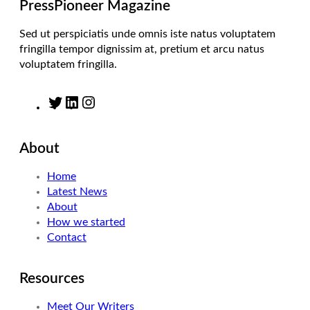
m
PressPioneer Magazine
Sed ut perspiciatis unde omnis iste natus voluptatem
fringilla tempor dignissim at, pretium et arcu natus
voluptatem fringilla.
T
L
I
w
i
n
i
n
s
About
t
k
t
t
e
a
Home
e
d
g
Latest News
r
I
r
About
n
a
How we started
m
Contact
Resources
Meet Our Writers