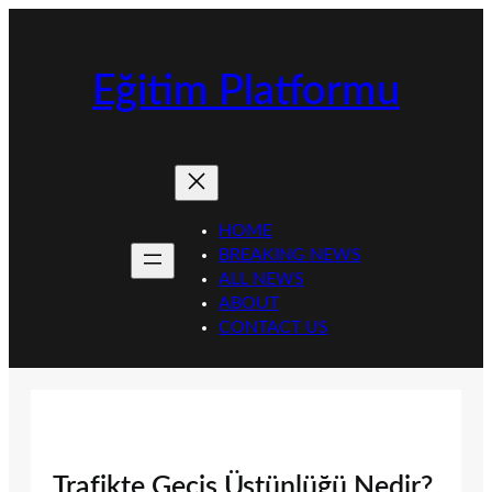
İçeriğe
geç
Eğitim Platformu
HOME
BREAKING NEWS
ALL NEWS
ABOUT
CONTACT US
Trafikte Geçiş Üstünlüğü Nedir?