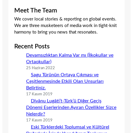
Meet The Team
We cover local stories & reporting on global events.
We are three musketeers of media work in tight-knit
harmony to bring you news that resonates.
Recent Posts
Devamsızlıktan Kalma Var mı (İlkokullar ve
Ortaokullar)
25 Haziran 2022
Sagu Türünün Ortaya Çıkması ve
Çeşitlenmesinde Etkili Olan Unsurları
Belirtiniz.
17 Kasım 2019
Dîvânu Lugâti’t-Türk’ü Diğer Geçiş
Dönemi Eserlerinden Ayıran Özellikler Sizce
Nelerdir?
17 Kasım 2019
Eski Türklerdeki Toplumsal ve Kültürel