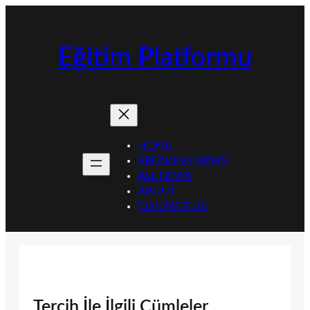
İçeriğe
geç
Eğitim Platformu
HOME
BREAKING NEWS
ALL NEWS
ABOUT
CONTACT US
Tercih İle İlgili Cümleler