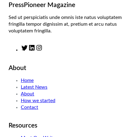
m
PressPioneer Magazine
Sed ut perspiciatis unde omnis iste natus voluptatem
fringilla tempor dignissim at, pretium et arcu natus
voluptatem fringilla.
T
L
I
w
i
n
i
n
s
About
t
k
t
t
e
a
Home
e
d
g
Latest News
r
I
r
About
n
a
How we started
m
Contact
Resources