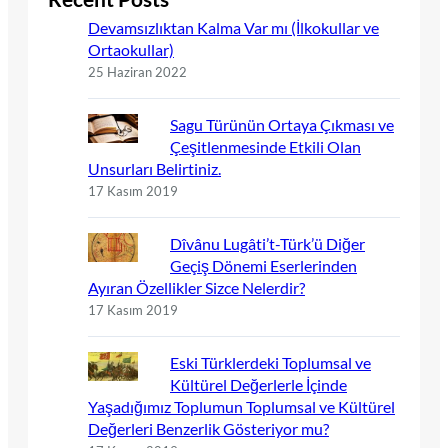
Devamsızlıktan Kalma Var mı (İlkokullar ve
Ortaokullar)
25 Haziran 2022
Sagu Türünün Ortaya Çıkması ve
Çeşitlenmesinde Etkili Olan
Unsurları Belirtiniz.
17 Kasım 2019
Dîvânu Lugâti’t-Türk’ü Diğer
Geçiş Dönemi Eserlerinden
Ayıran Özellikler Sizce Nelerdir?
17 Kasım 2019
Eski Türklerdeki Toplumsal ve
Kültürel Değerlerle İçinde
Yaşadığımız Toplumun Toplumsal ve Kültürel
Değerleri Benzerlik Gösteriyor mu?