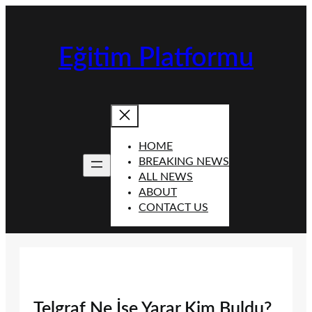
İçeriğe
geç
Eğitim Platformu
HOME
BREAKING NEWS
ALL NEWS
ABOUT
CONTACT US
Telgraf Ne İşe Yarar Kim Buldu?