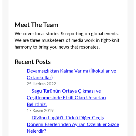
Meet The Team
We cover local stories & reporting on global events.
We are three musketeers of media work in tight-knit
harmony to bring you news that resonates.
Recent Posts
Devamsızlıktan Kalma Var mı (İlkokullar ve
Ortaokullar)
25 Haziran 2022
Sagu Türünün Ortaya Çıkması ve
Çeşitlenmesinde Etkili Olan Unsurları
Belirtiniz.
17 Kasım 2019
Dîvânu Lugâti’t-Türk’ü Diğer Geçiş
Dönemi Eserlerinden Ayıran Özellikler Sizce
Nelerdir?