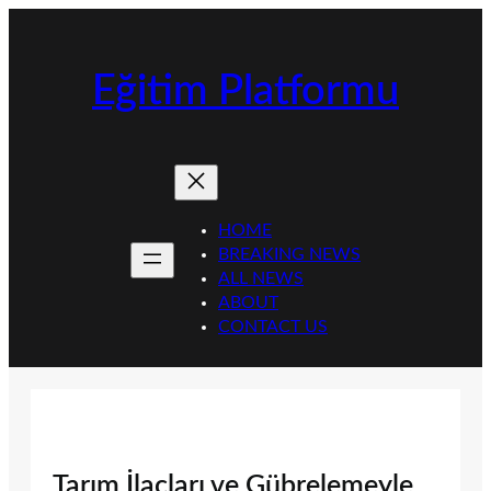
İçeriğe
geç
Eğitim Platformu
HOME
BREAKING NEWS
ALL NEWS
ABOUT
CONTACT US
Tarım İlaçları ve Gübrelemeyle