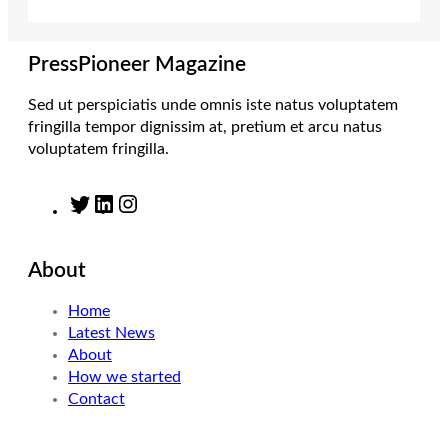
r
r
I
o
a
n
k
m
PressPioneer Magazine
Sed ut perspiciatis unde omnis iste natus voluptatem
fringilla tempor dignissim at, pretium et arcu natus
voluptatem fringilla.
T
L
I
w
i
n
i
n
s
About
t
k
t
t
e
a
Home
e
d
g
Latest News
r
I
r
About
n
a
How we started
m
Contact