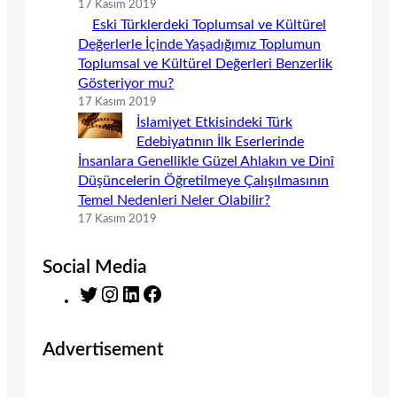
17 Kasım 2019
Eski Türklerdeki Toplumsal ve Kültürel
Değerlerle İçinde Yaşadığımız Toplumun
Toplumsal ve Kültürel Değerleri Benzerlik
Gösteriyor mu?
17 Kasım 2019
İslamiyet Etkisindeki Türk
Edebiyatının İlk Eserlerinde
İnsanlara Genellikle Güzel Ahlakın ve Dinî
Düşüncelerin Öğretilmeye Çalışılmasının
Temel Nedenleri Neler Olabilir?
17 Kasım 2019
Social Media
T
I
L
F
w
n
i
a
i
s
n
c
Advertisement
t
t
k
e
t
a
e
b
e
g
d
o