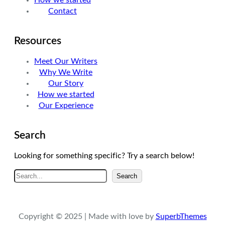
m
Contact
Resources
Meet Our Writers
Why We Write
Our Story
How we started
Our Experience
Search
Looking for something specific? Try a search below!
A
Search
r
a
Copyright © 2025 | Made with love by
SuperbThemes