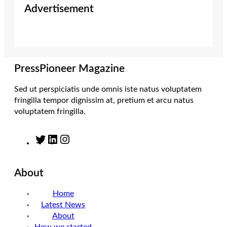
Advertisement
t
t
k
e
t
a
e
b
e
g
d
o
r
r
I
o
a
n
k
m
PressPioneer Magazine
Sed ut perspiciatis unde omnis iste natus voluptatem
fringilla tempor dignissim at, pretium et arcu natus
voluptatem fringilla.
T
L
I
w
i
n
i
n
s
About
t
k
t
t
e
a
Home
e
d
g
Latest News
r
I
r
About
n
a
How we started