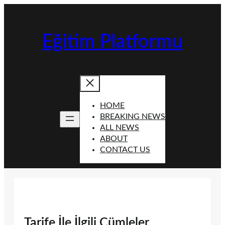
İçeriğe
geç
Eğitim Platformu
HOME
BREAKING NEWS
ALL NEWS
ABOUT
CONTACT US
Tarife İle İlgili Cümleler