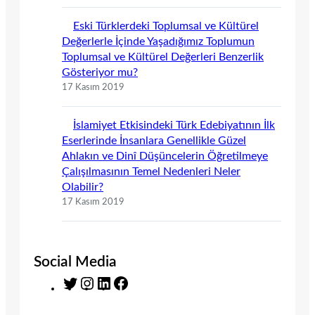
Eski Türklerdeki Toplumsal ve Kültürel
Değerlerle İçinde Yaşadığımız Toplumun
Toplumsal ve Kültürel Değerleri Benzerlik
Gösteriyor mu?
17 Kasım 2019
İslamiyet Etkisindeki Türk Edebiyatının İlk
Eserlerinde İnsanlara Genellikle Güzel
Ahlakın ve Dinî Düşüncelerin Öğretilmeye
Çalışılmasının Temel Nedenleri Neler
Olabilir?
17 Kasım 2019
Social Media
T
I
L
F
w
n
i
a
i
s
n
c