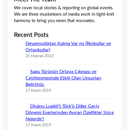
We cover local stories & reporting on global events.
We are three musketeers of media work in tight-knit
harmony to bring you news that resonates.
Recent Posts
Devamsızlıktan Kalma Var mı (İlkokullar ve
Ortaokullar)
25 Haziran 2022
Sagu Türünün Ortaya Çıkması ve
Çeşitlenmesinde Etkili Olan Unsurları
Belirtiniz.
17 Kasım 2019
Dîvânu Lugâti’t-Türk’ü Diğer Geçiş
Dönemi Eserlerinden Ayıran Özellikler Sizce
Nelerdir?
17 Kasım 2019