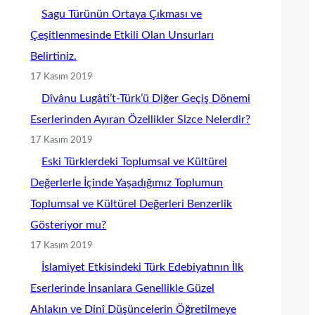
Sagu Türünün Ortaya Çıkması ve
Çeşitlenmesinde Etkili Olan Unsurları
Belirtiniz.
17 Kasım 2019
Dîvânu Lugâti’t-Türk’ü Diğer Geçiş Dönemi
Eserlerinden Ayıran Özellikler Sizce Nelerdir?
17 Kasım 2019
Eski Türklerdeki Toplumsal ve Kültürel
Değerlerle İçinde Yaşadığımız Toplumun
Toplumsal ve Kültürel Değerleri Benzerlik
Gösteriyor mu?
17 Kasım 2019
İslamiyet Etkisindeki Türk Edebiyatının İlk
Eserlerinde İnsanlara Genellikle Güzel
Ahlakın ve Dinî Düşüncelerin Öğretilmeye