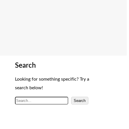
Search
Looking for something specific? Try a
search below!
A
Search
r
a