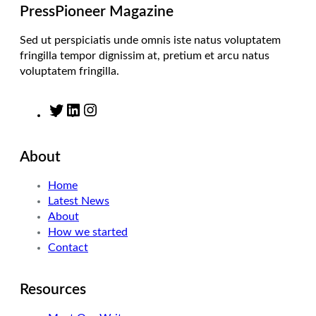
m
PressPioneer Magazine
Sed ut perspiciatis unde omnis iste natus voluptatem
fringilla tempor dignissim at, pretium et arcu natus
voluptatem fringilla.
T
L
I
w
i
n
i
n
s
About
t
k
t
t
e
a
Home
e
d
g
Latest News
r
I
r
About
n
a
How we started
m
Contact
Resources