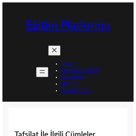
İçeriğe
geç
Eğitim Platformu
HOME
BREAKING NEWS
ALL NEWS
ABOUT
CONTACT US
Tafsilat İle İlgili Cümleler