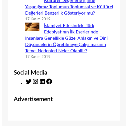
Kültürel Değerlerle İçinde
Yaşadığımız Toplumun Toplumsal ve Kültürel
Değerleri Benzerlik Gösteriyor mu?
17 Kasım 2019
İslamiyet Etkisindeki Türk
Edebiyatının İlk Eserlerinde
İnsanlara Genellikle Güzel Ahlakın ve Dinî
Düşüncelerin Öğretilmeye Çalışılmasının
Temel Nedenleri Neler Olabilir?
17 Kasım 2019
Social Media
T
I
L
F
w
n
i
a
i
s
n
c
Advertisement
t
t
k
e
t
a
e
b
e
g
d
o
r
r
I
o
a
n
k