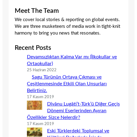
Meet The Team
We cover local stories & reporting on global events.
We are three musketeers of media work in tight-knit
harmony to bring you news that resonates.
Recent Posts
Devamsızlıktan Kalma Var mı (İlkokullar ve
Ortaokullar)
25 Haziran 2022
Sagu Türünün Ortaya Çıkması ve
Çeşitlenmesinde Etkili Olan Unsurları
Belirtiniz.
17 Kasım 2019
Dîvânu Lugâti’t-Türk’ü Diğer Geçiş
Dönemi Eserlerinden Ayıran
Özellikler Sizce Nelerdir?
17 Kasım 2019
Eski Türklerdeki Toplumsal ve