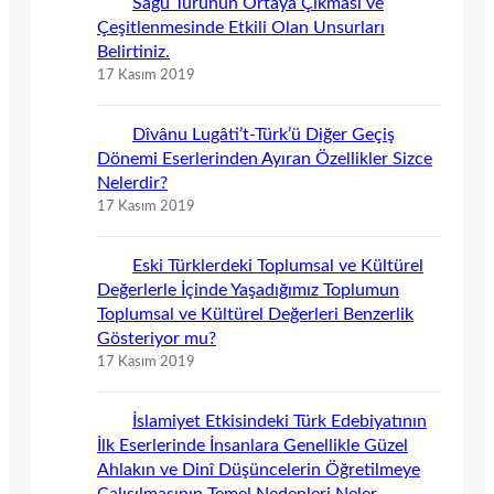
Sagu Türünün Ortaya Çıkması ve
Çeşitlenmesinde Etkili Olan Unsurları
Belirtiniz.
17 Kasım 2019
Dîvânu Lugâti’t-Türk’ü Diğer Geçiş
Dönemi Eserlerinden Ayıran Özellikler Sizce
Nelerdir?
17 Kasım 2019
Eski Türklerdeki Toplumsal ve Kültürel
Değerlerle İçinde Yaşadığımız Toplumun
Toplumsal ve Kültürel Değerleri Benzerlik
Gösteriyor mu?
17 Kasım 2019
İslamiyet Etkisindeki Türk Edebiyatının
İlk Eserlerinde İnsanlara Genellikle Güzel
Ahlakın ve Dinî Düşüncelerin Öğretilmeye
Çalışılmasının Temel Nedenleri Neler