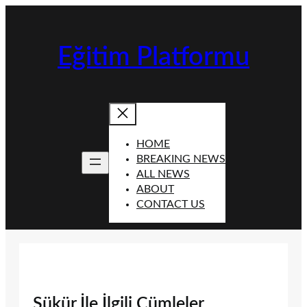
İçeriğe
geç
Eğitim Platformu
HOME
BREAKING NEWS
ALL NEWS
ABOUT
CONTACT US
Şükür İle İlgili Cümleler