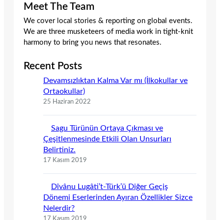
Meet The Team
We cover local stories & reporting on global events.
We are three musketeers of media work in tight-knit
harmony to bring you news that resonates.
Recent Posts
Devamsızlıktan Kalma Var mı (İlkokullar ve
Ortaokullar)
25 Haziran 2022
Sagu Türünün Ortaya Çıkması ve
Çeşitlenmesinde Etkili Olan Unsurları
Belirtiniz.
17 Kasım 2019
Dîvânu Lugâti’t-Türk’ü Diğer Geçiş
Dönemi Eserlerinden Ayıran Özellikler Sizce
Nelerdir?
17 Kasım 2019