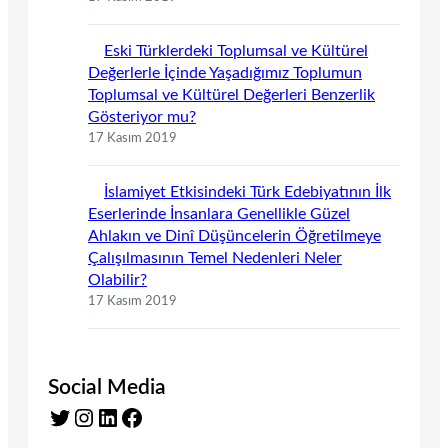
Eski Türklerdeki Toplumsal ve Kültürel
Değerlerle İçinde Yaşadığımız Toplumun
Toplumsal ve Kültürel Değerleri Benzerlik
Gösteriyor mu?
17 Kasım 2019
İslamiyet Etkisindeki Türk Edebiyatının İlk
Eserlerinde İnsanlara Genellikle Güzel
Ahlakın ve Dinî Düşüncelerin Öğretilmeye
Çalışılmasının Temel Nedenleri Neler
Olabilir?
17 Kasım 2019
Social Media
Twitter
Instagram
LinkedIn
Facebook