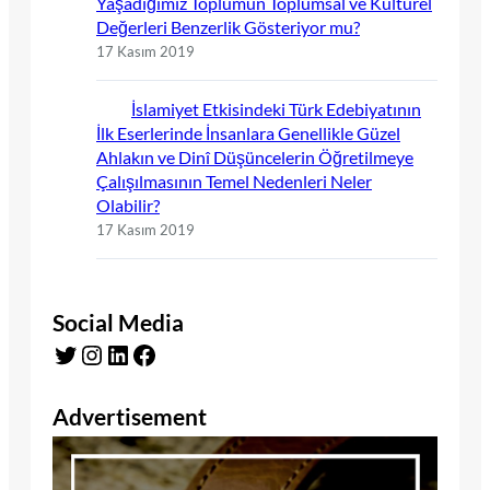
Yaşadığımız Toplumun Toplumsal ve Kültürel
Değerleri Benzerlik Gösteriyor mu?
17 Kasım 2019
İslamiyet Etkisindeki Türk Edebiyatının
İlk Eserlerinde İnsanlara Genellikle Güzel
Ahlakın ve Dinî Düşüncelerin Öğretilmeye
Çalışılmasının Temel Nedenleri Neler
Olabilir?
17 Kasım 2019
Social Media
Twitter
Instagram
LinkedIn
Facebook
Advertisement