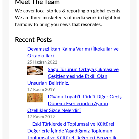
Meet The Team
We cover local stories & reporting on global events.
We are three musketeers of media work in tight-knit
harmony to bring you news that resonates.
Recent Posts
Devamsızlıktan Kalma Var mı (İlkokullar ve
Ortaokullar)
25 Haziran 2022
Sagu Türünün Ortaya Çıkması ve
Çeşitlenmesinde Etkili Olan
Unsurları Belirtiniz.
17 Kasım 2019
Dîvânu Lugâti’t-Türk’ü Diğer Geçiş
Dönemi Eserlerinden Ayıran
Özellikler Sizce Nelerdir?
17 Kasım 2019
Eski Türklerdeki Toplumsal ve Kültürel
Değerlerle İçinde Yaşadığımız Toplumun
Toplumsal ve Kültürel Değerleri Benzerlik