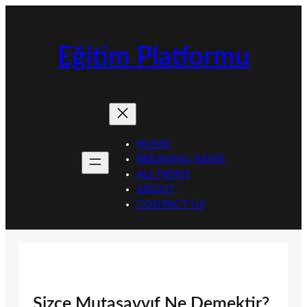
İçeriğe
geç
Eğitim Platformu
HOME
BREAKING NEWS
ALL NEWS
ABOUT
CONTACT US
Sizce Mutasavvıf Ne Demektir?