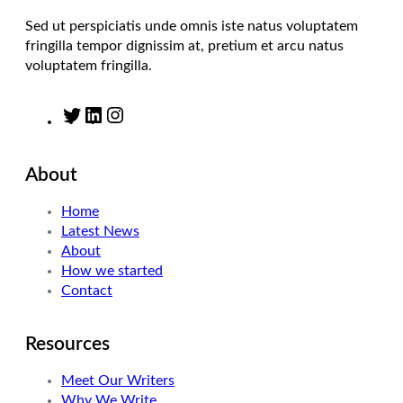
Sed ut perspiciatis unde omnis iste natus voluptatem
fringilla tempor dignissim at, pretium et arcu natus
voluptatem fringilla.
T
L
I
w
i
n
i
n
s
About
t
k
t
t
e
a
Home
e
d
g
Latest News
r
I
r
About
n
a
How we started
m
Contact
Resources
Meet Our Writers
Why We Write