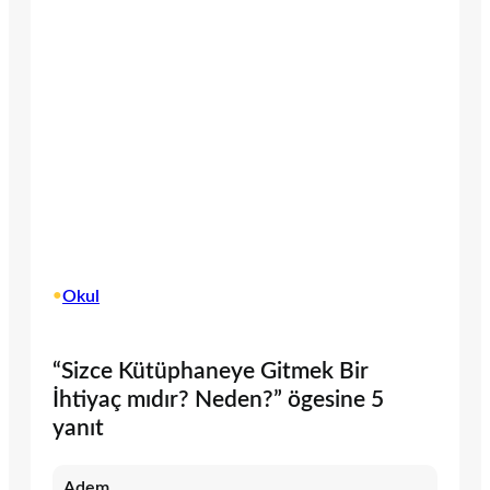
•
Okul
“Sizce Kütüphaneye Gitmek Bir
İhtiyaç mıdır? Neden?” ögesine 5
yanıt
Adem