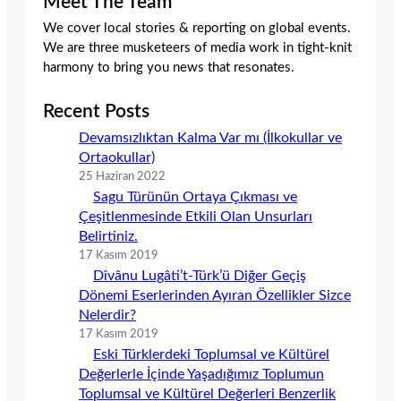
Meet The Team
We cover local stories & reporting on global events.
We are three musketeers of media work in tight-knit
harmony to bring you news that resonates.
Recent Posts
Devamsızlıktan Kalma Var mı (İlkokullar ve
Ortaokullar)
25 Haziran 2022
Sagu Türünün Ortaya Çıkması ve
Çeşitlenmesinde Etkili Olan Unsurları
Belirtiniz.
17 Kasım 2019
Dîvânu Lugâti’t-Türk’ü Diğer Geçiş
Dönemi Eserlerinden Ayıran Özellikler Sizce
Nelerdir?
17 Kasım 2019
Eski Türklerdeki Toplumsal ve Kültürel
Değerlerle İçinde Yaşadığımız Toplumun
Toplumsal ve Kültürel Değerleri Benzerlik