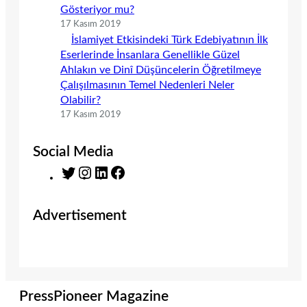
Gösteriyor mu?
17 Kasım 2019
İslamiyet Etkisindeki Türk Edebiyatının İlk
Eserlerinde İnsanlara Genellikle Güzel
Ahlakın ve Dinî Düşüncelerin Öğretilmeye
Çalışılmasının Temel Nedenleri Neler
Olabilir?
17 Kasım 2019
Social Media
T
I
L
F
w
n
i
a
i
s
n
c
Advertisement
t
t
k
e
t
a
e
b
e
g
d
o
r
r
I
o
a
n
k
m
PressPioneer Magazine