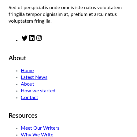
Sed ut perspiciatis unde omnis iste natus voluptatem
fringilla tempor dignissim at, pretium et arcu natus
voluptatem fringilla.
T
L
I
w
i
n
i
n
s
About
t
k
t
t
e
a
Home
e
d
g
Latest News
r
I
r
About
n
a
How we started
m
Contact
Resources
Meet Our Writers
Why We Write