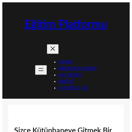
İçeriğe
geç
Eğitim Platformu
HOME
BREAKING NEWS
ALL NEWS
ABOUT
CONTACT US
Sizce Kütüphaneye Gitmek Bir