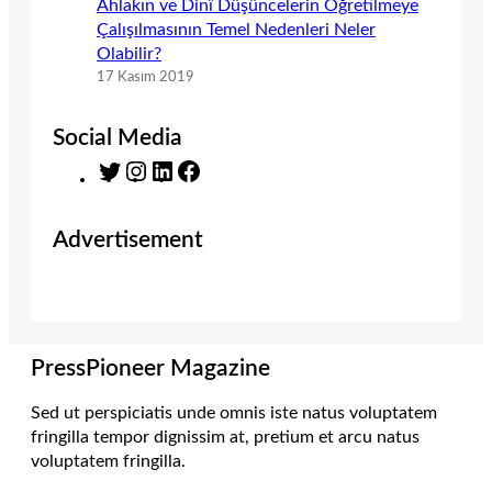
Ahlakın ve Dinî Düşüncelerin Öğretilmeye
Çalışılmasının Temel Nedenleri Neler
Olabilir?
17 Kasım 2019
Social Media
T
I
L
F
w
n
i
a
i
s
n
c
Advertisement
t
t
k
e
t
a
e
b
e
g
d
o
r
r
I
o
a
n
k
m
PressPioneer Magazine
Sed ut perspiciatis unde omnis iste natus voluptatem
fringilla tempor dignissim at, pretium et arcu natus
voluptatem fringilla.