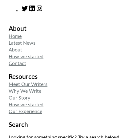
T
L
I
w
i
n
i
n
s
About
t
k
t
t
e
a
Home
e
d
g
Latest News
r
I
r
About
n
a
How we started
m
Contact
Resources
Meet Our Writers
Why We Write
Our Story
How we started
Our Experience
Search
Looking for something specific? Try a search below!