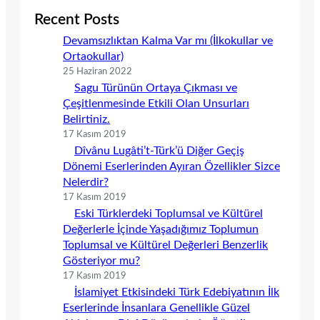
Recent Posts
Devamsızlıktan Kalma Var mı (İlkokullar ve
Ortaokullar)
25 Haziran 2022
Sagu Türünün Ortaya Çıkması ve
Çeşitlenmesinde Etkili Olan Unsurları
Belirtiniz.
17 Kasım 2019
Dîvânu Lugâti’t-Türk’ü Diğer Geçiş
Dönemi Eserlerinden Ayıran Özellikler Sizce
Nelerdir?
17 Kasım 2019
Eski Türklerdeki Toplumsal ve Kültürel
Değerlerle İçinde Yaşadığımız Toplumun
Toplumsal ve Kültürel Değerleri Benzerlik
Gösteriyor mu?
17 Kasım 2019
İslamiyet Etkisindeki Türk Edebiyatının İlk
Eserlerinde İnsanlara Genellikle Güzel