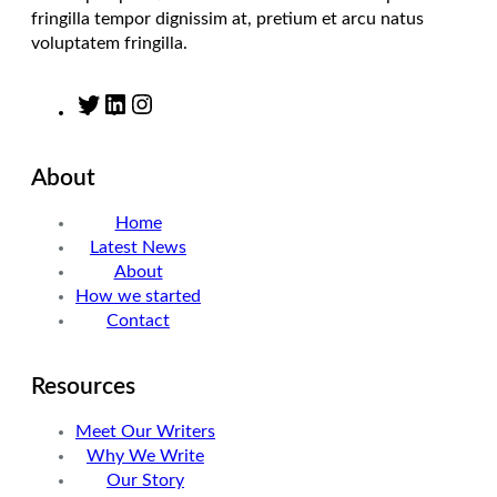
fringilla tempor dignissim at, pretium et arcu natus
voluptatem fringilla.
T
L
I
w
i
n
i
n
s
About
t
k
t
t
e
a
Home
e
d
g
Latest News
r
I
r
About
n
a
How we started
m
Contact
Resources
Meet Our Writers
Why We Write
Our Story