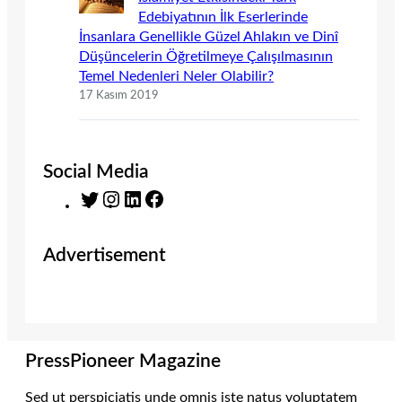
Edebiyatının İlk Eserlerinde
İnsanlara Genellikle Güzel Ahlakın ve Dinî
Düşüncelerin Öğretilmeye Çalışılmasının
Temel Nedenleri Neler Olabilir?
17 Kasım 2019
Social Media
T
I
L
F
w
n
i
a
i
s
n
c
Advertisement
t
t
k
e
t
a
e
b
e
g
d
o
r
r
I
o
a
n
k
m
PressPioneer Magazine
Sed ut perspiciatis unde omnis iste natus voluptatem