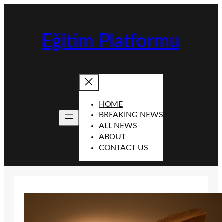
İçeriğe
geç
Eğitim Platformu
HOME
BREAKING NEWS
ALL NEWS
ABOUT
CONTACT US