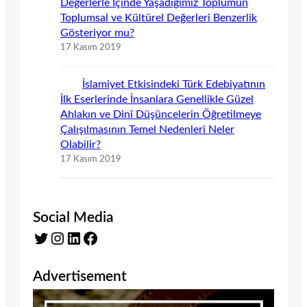
Değerlerle İçinde Yaşadığımız Toplumun
Toplumsal ve Kültürel Değerleri Benzerlik
Gösteriyor mu?
17 Kasım 2019
İslamiyet Etkisindeki Türk Edebiyatının
İlk Eserlerinde İnsanlara Genellikle Güzel
Ahlakın ve Dinî Düşüncelerin Öğretilmeye
Çalışılmasının Temel Nedenleri Neler
Olabilir?
17 Kasım 2019
Social Media
Twitter
Instagram
LinkedIn
Facebook
Advertisement