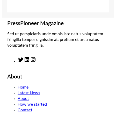
e
g
d
o
r
r
I
o
a
n
k
m
PressPioneer Magazine
Sed ut perspiciatis unde omnis iste natus voluptatem
fringilla tempor dignissim at, pretium et arcu natus
voluptatem fringilla.
T
L
I
w
i
n
i
n
s
About
t
k
t
t
e
a
Home
e
d
g
Latest News
r
I
r
About
n
a
How we started
m
Contact