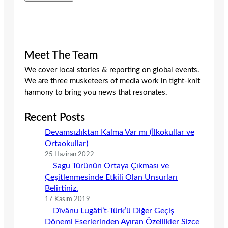
Meet The Team
We cover local stories & reporting on global events.
We are three musketeers of media work in tight-knit
harmony to bring you news that resonates.
Recent Posts
Devamsızlıktan Kalma Var mı (İlkokullar ve
Ortaokullar)
25 Haziran 2022
Sagu Türünün Ortaya Çıkması ve
Çeşitlenmesinde Etkili Olan Unsurları
Belirtiniz.
17 Kasım 2019
Dîvânu Lugâti’t-Türk’ü Diğer Geçiş
Dönemi Eserlerinden Ayıran Özellikler Sizce