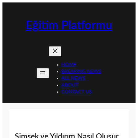
İçeriğe
geç
Eğitim Platformu
HOME
BREAKING NEWS
ALL NEWS
ABOUT
CONTACT US
Şimşek ve Yıldırım Nasıl Oluşur