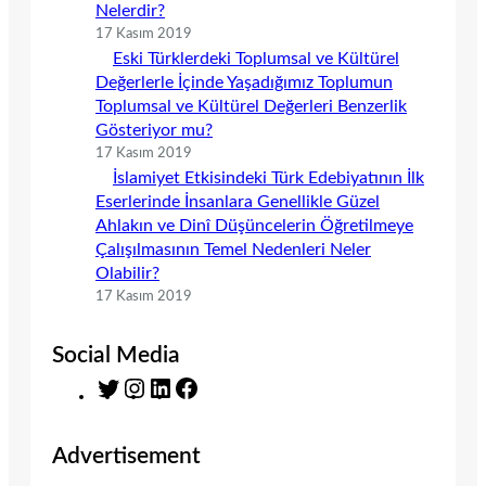
Nelerdir?
17 Kasım 2019
Eski Türklerdeki Toplumsal ve Kültürel
Değerlerle İçinde Yaşadığımız Toplumun
Toplumsal ve Kültürel Değerleri Benzerlik
Gösteriyor mu?
17 Kasım 2019
İslamiyet Etkisindeki Türk Edebiyatının İlk
Eserlerinde İnsanlara Genellikle Güzel
Ahlakın ve Dinî Düşüncelerin Öğretilmeye
Çalışılmasının Temel Nedenleri Neler
Olabilir?
17 Kasım 2019
Social Media
T
I
L
F
w
n
i
a
i
s
n
c
Advertisement
t
t
k
e
t
a
e
b