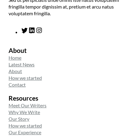
fringilla tempor dignissim at, pretium et arcu natus
voluptatem fringilla.
T
L
I
w
i
n
i
n
s
About
t
k
t
t
e
a
Home
e
d
g
Latest News
r
I
r
About
n
a
How we started
m
Contact
Resources
Meet Our Writers
Why We Write
Our Story
How we started
Our Experience