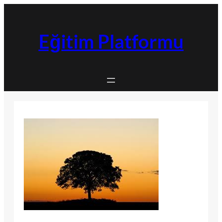
İçeriğe
geç
Eğitim Platformu