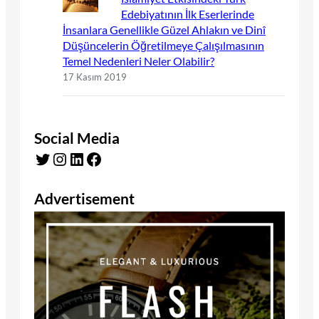
Edebiyatının İlk Eserlerinde
İnsanlara Genellikle Güzel Ahlakın ve Dinî
Düşüncelerin Öğretilmeye Çalışılmasının
Temel Nedenleri Neler Olabilir?
17 Kasım 2019
Social Media
Twitter
Instagram
LinkedIn
Facebook
Advertisement