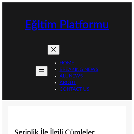
İçeriğe
geç
Eğitim Platformu
HOME
BREAKING NEWS
ALL NEWS
ABOUT
CONTACT US
Serinlik İle İlgili Cümleler