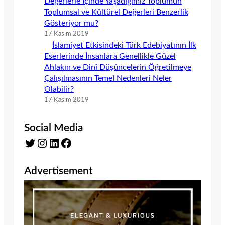
Değerlerle İçinde Yaşadığımız Toplumun
Toplumsal ve Kültürel Değerleri Benzerlik
Gösteriyor mu?
17 Kasım 2019
İslamiyet Etkisindeki Türk Edebiyatının İlk
Eserlerinde İnsanlara Genellikle Güzel
Ahlakın ve Dinî Düşüncelerin Öğretilmeye
Çalışılmasının Temel Nedenleri Neler
Olabilir?
17 Kasım 2019
Social Media
Twitter
Instagram
LinkedIn
Facebook
Advertisement