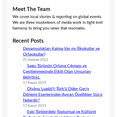
Meet The Team
We cover local stories & reporting on global events.
We are three musketeers of media work in tight-knit
harmony to bring you news that resonates.
Recent Posts
Devamsızlıktan Kalma Var mı (İlkokullar ve
Ortaokullar)
25 Haziran 2022
Sagu Türünün Ortaya Çıkması ve
Çeşitlenmesinde Etkili Olan Unsurları
Belirtiniz.
17 Kasım 2019
Dîvânu Lugâti’t-Türk’ü Diğer Geçiş
Dönemi Eserlerinden Ayıran Özellikler Sizce
Nelerdir?
17 Kasım 2019
Eski Türklerdeki Toplumsal ve Kültürel