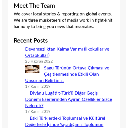
Meet The Team
We cover local stories & reporting on global events.
We are three musketeers of media work in tight-knit
harmony to bring you news that resonates.
Recent Posts
Devamsızlıktan Kalma Var mı (İlkokullar ve
Ortaokullar)
25 Haziran 2022
Sagu Türünün Ortaya Çıkması ve
Çeşitlenmesinde Etkili Olan
Unsurları Belirtiniz.
17 Kasım 2019
Dîvânu Lugâti’t-Türk’ü Diğer Geçiş
Dönemi Eserlerinden Ayıran Özellikler Sizce
Nelerdir?
17 Kasım 2019
Eski Türklerdeki Toplumsal ve Kültürel
Değerlerle İçinde Yaşadığımız Toplumun