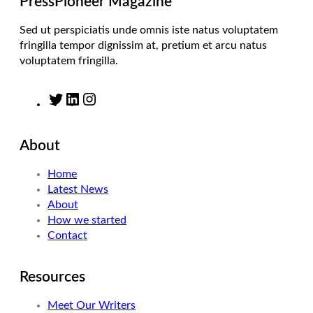
PressPioneer Magazine
Sed ut perspiciatis unde omnis iste natus voluptatem
fringilla tempor dignissim at, pretium et arcu natus
voluptatem fringilla.
T
L
I
w
i
n
i
n
s
About
t
k
t
t
e
a
Home
e
d
g
Latest News
r
I
r
About
n
a
How we started
m
Contact
Resources
Meet Our Writers