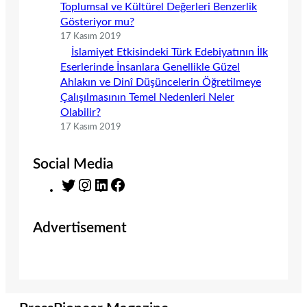
Toplumsal ve Kültürel Değerleri Benzerlik
Gösteriyor mu?
17 Kasım 2019
İslamiyet Etkisindeki Türk Edebiyatının İlk
Eserlerinde İnsanlara Genellikle Güzel
Ahlakın ve Dinî Düşüncelerin Öğretilmeye
Çalışılmasının Temel Nedenleri Neler
Olabilir?
17 Kasım 2019
Social Media
T
I
L
F
w
n
i
a
i
s
n
c
Advertisement
t
t
k
e
t
a
e
b
e
g
d
o
r
r
I
o
a
n
k
m