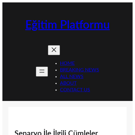
İçeriğe
geç
Eğitim Platformu
HOME
BREAKING NEWS
ALL NEWS
ABOUT
CONTACT US
Senaryo İle İlgili Cümleler