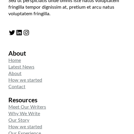
Sed ut perspiciatis unde omnis iste natus voluptatem
fringilla tempor dignissim at, pretium et arcu natus
voluptatem fringilla.
Twitter
LinkedIn
Instagram
About
Home
Latest News
About
How we started
Contact
Resources
Meet Our Writers
Why We Write
Our Story
How we started
Our Experience