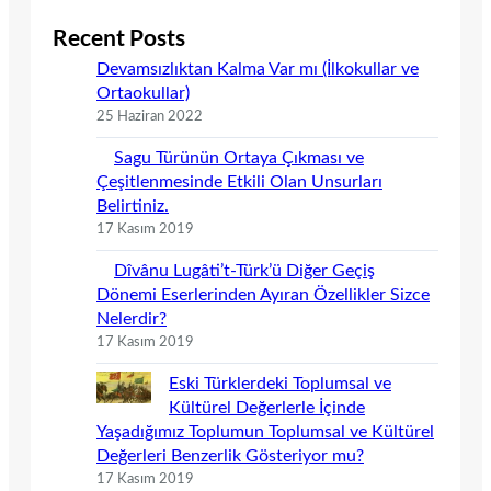
Recent Posts
Devamsızlıktan Kalma Var mı (İlkokullar ve
Ortaokullar)
25 Haziran 2022
Sagu Türünün Ortaya Çıkması ve
Çeşitlenmesinde Etkili Olan Unsurları
Belirtiniz.
17 Kasım 2019
Dîvânu Lugâti’t-Türk’ü Diğer Geçiş
Dönemi Eserlerinden Ayıran Özellikler Sizce
Nelerdir?
17 Kasım 2019
Eski Türklerdeki Toplumsal ve
Kültürel Değerlerle İçinde
Yaşadığımız Toplumun Toplumsal ve Kültürel
Değerleri Benzerlik Gösteriyor mu?
17 Kasım 2019