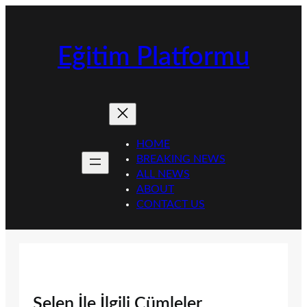
İçeriğe
geç
Eğitim Platformu
HOME
BREAKING NEWS
ALL NEWS
ABOUT
CONTACT US
Selen İle İlgili Cümleler