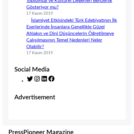
Toplumsal ve Kültürel Değerleri Benzerlik
Gösteriyor mu?
17 Kasım 2019
İslamiyet Etkisindeki Türk Edebiyatının İlk
Eserlerinde İnsanlara Genellikle Güzel
Ahlakın ve Dinî Düşüncelerin Öğretilmeye
Çalışılmasının Temel Nedenleri Neler
Olabilir?
17 Kasım 2019
Social Media
T
I
L
F
w
n
i
a
i
s
n
c
Advertisement
t
t
k
e
t
a
e
b
e
g
d
o
r
r
I
o
a
n
k
m
PressPioneer Magazine