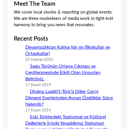
Meet The Team
We cover local stories & reporting on global events.
We are three musketeers of media work in tight-knit
harmony to bring you news that resonates.
Recent Posts
Devamsızlıktan Kalma Var mı (İlkokullar ve
Ortaokullar)
25 Haziran 2022
Sagu Türünün Ortaya Çıkması ve
Çeşitlenmesinde Etkili Olan Unsurları
Belirtiniz.
17 Kasım 2019
Dîvânu Lugâti’t-Türk’ü Diğer Geçiş
Dönemi Eserlerinden Ayıran Özellikler Sizce
Nelerdir?
17 Kasım 2019
Eski Türklerdeki Toplumsal ve Kültürel
Değerlerle İçinde Yaşadığımız Toplumun