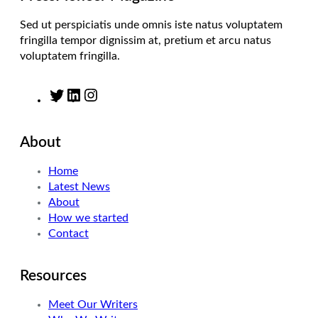
Sed ut perspiciatis unde omnis iste natus voluptatem
fringilla tempor dignissim at, pretium et arcu natus
voluptatem fringilla.
T
L
I
w
i
n
i
n
s
About
t
k
t
t
e
a
Home
e
d
g
Latest News
r
I
r
About
n
a
How we started
m
Contact
Resources
Meet Our Writers