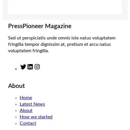
e
g
d
o
r
r
I
o
a
n
k
m
PressPioneer Magazine
Sed ut perspiciatis unde omnis iste natus voluptatem
fringilla tempor dignissim at, pretium et arcu natus
voluptatem fringilla.
T
L
I
w
i
n
i
n
s
About
t
k
t
t
e
a
Home
e
d
g
Latest News
r
I
r
About
n
a
How we started
m
Contact