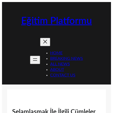
İçeriğe
geç
Eğitim Platformu
HOME
BREAKING NEWS
ALL NEWS
ABOUT
CONTACT US
Selamlaşmak İle İlgili Cümleler