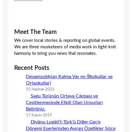
Meet The Team
We cover local stories & reporting on global events.
We are three musketeers of media work in tight-knit
harmony to bring you news that resonates.
Recent Posts
Devamsızlıktan Kalma Var mı (İlkokullar ve
Ortaokullar)
25 Haziran 2022
Sagu Türünün Ortaya Çıkması ve
Çeşitlenmesinde Etkili Olan Unsurları
Belirtiniz.
17 Kasım 2019
Dîvânu Lugâti’t-Türk’ü Diğer Geçiş
Dönemi Eserlerinden Ayıran Özellikler Sizce