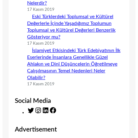
Nelerdir?
17 Kasım 2019
Eski Türklerdeki Toplumsal ve Kültürel
Değerlerle İçinde Yaşadığımız Toplumun
Toplumsal ve Kültürel Değerleri Benzerlik
Gösteriyor mu?
17 Kasım 2019
İslamiyet Etkisindeki Türk Edebiyatının İlk
Eserlerinde İnsanlara Genellikle Güzel
Ahlakın ve Dinî Düşüncelerin Öğretilmeye
Çalışılmasının Temel Nedenleri Neler
Olabilir?
17 Kasım 2019
Social Media
T
I
L
F
w
n
i
a
i
s
n
c
Advertisement
t
t
k
e
t
a
e
b