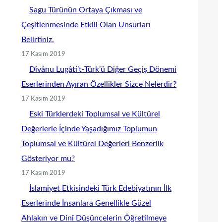
Sagu Türünün Ortaya Çıkması ve
Çeşitlenmesinde Etkili Olan Unsurları
Belirtiniz.
17 Kasım 2019
Dîvânu Lugâti’t-Türk’ü Diğer Geçiş Dönemi
Eserlerinden Ayıran Özellikler Sizce Nelerdir?
17 Kasım 2019
Eski Türklerdeki Toplumsal ve Kültürel
Değerlerle İçinde Yaşadığımız Toplumun
Toplumsal ve Kültürel Değerleri Benzerlik
Gösteriyor mu?
17 Kasım 2019
İslamiyet Etkisindeki Türk Edebiyatının İlk
Eserlerinde İnsanlara Genellikle Güzel
Ahlakın ve Dinî Düşüncelerin Öğretilmeye