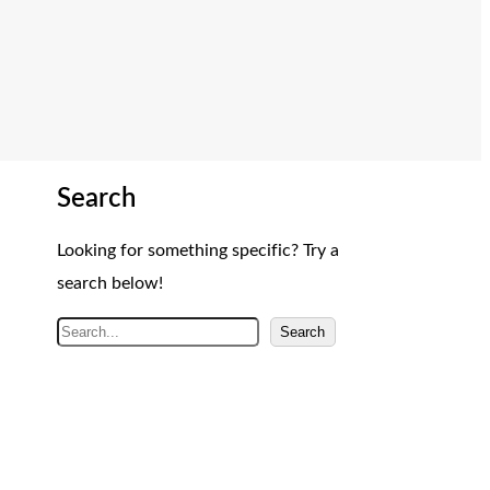
Search
Looking for something specific? Try a
search below!
A
Search
r
a