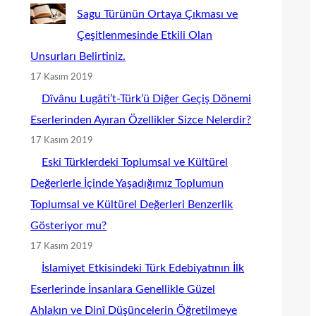
Sagu Türünün Ortaya Çıkması ve
Çeşitlenmesinde Etkili Olan
Unsurları Belirtiniz.
17 Kasım 2019
Dîvânu Lugâti’t-Türk’ü Diğer Geçiş Dönemi
Eserlerinden Ayıran Özellikler Sizce Nelerdir?
17 Kasım 2019
Eski Türklerdeki Toplumsal ve Kültürel
Değerlerle İçinde Yaşadığımız Toplumun
Toplumsal ve Kültürel Değerleri Benzerlik
Gösteriyor mu?
17 Kasım 2019
İslamiyet Etkisindeki Türk Edebiyatının İlk
Eserlerinde İnsanlara Genellikle Güzel
Ahlakın ve Dinî Düşüncelerin Öğretilmeye