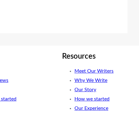
Resources
Meet Our Writers
News
Why We Write
Our Story
started
How we started
Our Experience