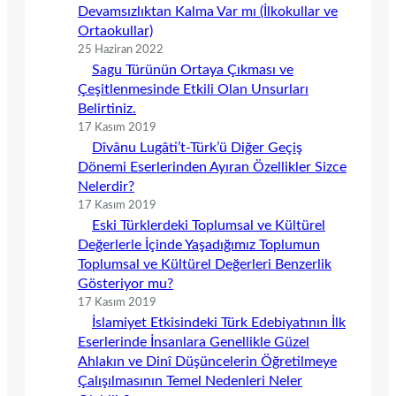
Devamsızlıktan Kalma Var mı (İlkokullar ve
Ortaokullar)
25 Haziran 2022
Sagu Türünün Ortaya Çıkması ve
Çeşitlenmesinde Etkili Olan Unsurları
Belirtiniz.
17 Kasım 2019
Dîvânu Lugâti’t-Türk’ü Diğer Geçiş
Dönemi Eserlerinden Ayıran Özellikler Sizce
Nelerdir?
17 Kasım 2019
Eski Türklerdeki Toplumsal ve Kültürel
Değerlerle İçinde Yaşadığımız Toplumun
Toplumsal ve Kültürel Değerleri Benzerlik
Gösteriyor mu?
17 Kasım 2019
İslamiyet Etkisindeki Türk Edebiyatının İlk
Eserlerinde İnsanlara Genellikle Güzel
Ahlakın ve Dinî Düşüncelerin Öğretilmeye
Çalışılmasının Temel Nedenleri Neler