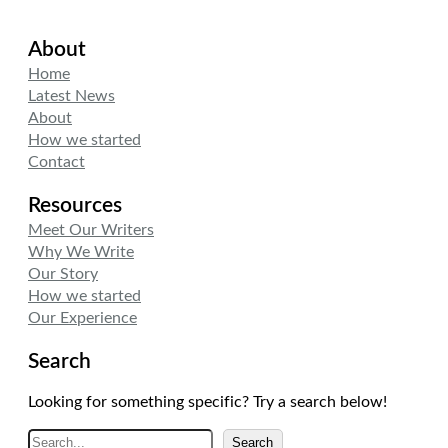
w
i
n
i
n
s
About
t
k
t
t
e
a
Home
e
d
g
Latest News
r
I
r
About
n
a
How we started
m
Contact
Resources
Meet Our Writers
Why We Write
Our Story
How we started
Our Experience
Search
Looking for something specific? Try a search below!
A
Search