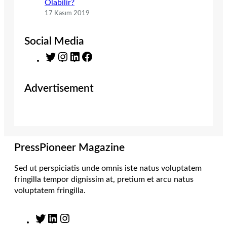
Olabilir?
17 Kasım 2019
Social Media
T
I
L
F
w
n
i
a
i
s
n
c
Advertisement
t
t
k
e
t
a
e
b
e
g
d
o
r
r
I
o
a
n
k
m
PressPioneer Magazine
Sed ut perspiciatis unde omnis iste natus voluptatem
fringilla tempor dignissim at, pretium et arcu natus
voluptatem fringilla.
T
L
I