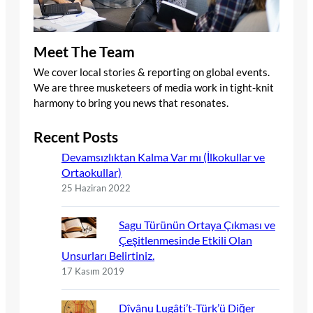
Meet The Team
We cover local stories & reporting on global events.
We are three musketeers of media work in tight-knit
harmony to bring you news that resonates.
Recent Posts
Devamsızlıktan Kalma Var mı (İlkokullar ve
Ortaokullar)
25 Haziran 2022
Sagu Türünün Ortaya Çıkması ve
Çeşitlenmesinde Etkili Olan
Unsurları Belirtiniz.
17 Kasım 2019
Dîvânu Lugâti’t-Türk’ü Diğer