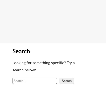
Search
Looking for something specific? Try a
search below!
A
Search
r
a