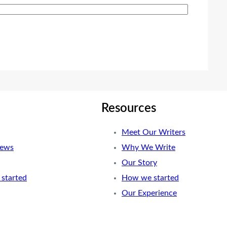
Resources
Meet Our Writers
News
Why We Write
Our Story
started
How we started
Our Experience