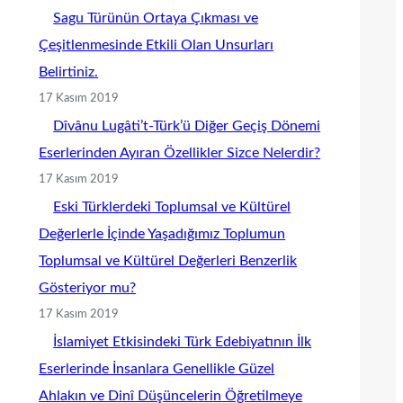
Sagu Türünün Ortaya Çıkması ve
Çeşitlenmesinde Etkili Olan Unsurları
Belirtiniz.
17 Kasım 2019
Dîvânu Lugâti’t-Türk’ü Diğer Geçiş Dönemi
Eserlerinden Ayıran Özellikler Sizce Nelerdir?
17 Kasım 2019
Eski Türklerdeki Toplumsal ve Kültürel
Değerlerle İçinde Yaşadığımız Toplumun
Toplumsal ve Kültürel Değerleri Benzerlik
Gösteriyor mu?
17 Kasım 2019
İslamiyet Etkisindeki Türk Edebiyatının İlk
Eserlerinde İnsanlara Genellikle Güzel
Ahlakın ve Dinî Düşüncelerin Öğretilmeye