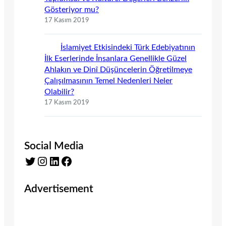
Gösteriyor mu?
17 Kasım 2019
İslamiyet Etkisindeki Türk Edebiyatının
İlk Eserlerinde İnsanlara Genellikle Güzel
Ahlakın ve Dinî Düşüncelerin Öğretilmeye
Çalışılmasının Temel Nedenleri Neler
Olabilir?
17 Kasım 2019
Social Media
Twitter
Instagram
LinkedIn
Facebook
Advertisement