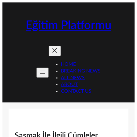
İçeriğe
geç
Eğitim Platformu
HOME
BREAKING NEWS
ALL NEWS
ABOUT
CONTACT US
Şaşmak İle İlgili Cümleler