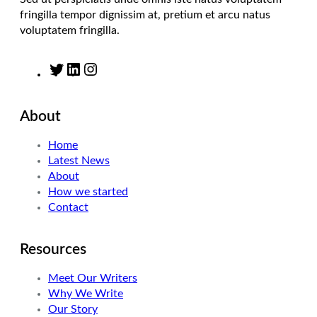
fringilla tempor dignissim at, pretium et arcu natus
voluptatem fringilla.
T
L
I
w
i
n
i
n
s
About
t
k
t
t
e
a
Home
e
d
g
Latest News
r
I
r
About
n
a
How we started
m
Contact
Resources
Meet Our Writers
Why We Write
Our Story