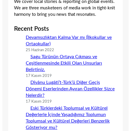
We cover local stories & reporting on global events.
We are three musketeers of media work in tight-knit
harmony to bring you news that resonates.
Recent Posts
Devamsızlıktan Kalma Var mı (İlkokullar ve
Ortaokullar)
25 Haziran 2022
Sagu Türünün Ortaya Çıkması ve
Çeşitlenmesinde Etkili Olan Unsurları
Belirtiniz.
17 Kasım 2019
Dîvânu Lugâti’t-Türk’ü Diğer Geçiş
Dönemi Eserlerinden Ayıran Özellikler Sizce
Nelerdir?
17 Kasım 2019
Eski Türklerdeki Toplumsal ve Kültürel
Değerlerle İçinde Yaşadığımız Toplumun
Toplumsal ve Kültürel Değerleri Benzerlik
Gösteriyor mu?