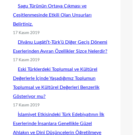
Sagu Türünün Ortaya Çıkması ve
Çeşitlenmesinde Etkili Olan Unsurları
Belirtiniz.
17 Kasım 2019
Dîvânu Lugâti’t-Türk’ü Diğer Geçiş Dönemi
Eserlerinden Ayıran Özellikler Sizce Nelerdir?
17 Kasım 2019
Eski Türklerdeki Toplumsal ve Kültürel
Değerlerle İçinde Yaşadığımız Toplumun
Toplumsal ve Kültürel Değerleri Benzerlik
Gösteriyor mu?
17 Kasım 2019
İslamiyet Etkisindeki Türk Edebiyatının İlk
Eserlerinde İnsanlara Genellikle Güzel
Ahlakın ve Dinî Düşüncelerin Öğretilmeye