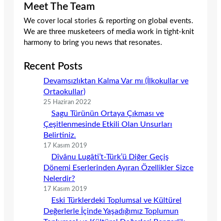
Meet The Team
We cover local stories & reporting on global events.
We are three musketeers of media work in tight-knit
harmony to bring you news that resonates.
Recent Posts
Devamsızlıktan Kalma Var mı (İlkokullar ve
Ortaokullar)
25 Haziran 2022
Sagu Türünün Ortaya Çıkması ve
Çeşitlenmesinde Etkili Olan Unsurları
Belirtiniz.
17 Kasım 2019
Dîvânu Lugâti’t-Türk’ü Diğer Geçiş
Dönemi Eserlerinden Ayıran Özellikler Sizce
Nelerdir?
17 Kasım 2019
Eski Türklerdeki Toplumsal ve Kültürel
Değerlerle İçinde Yaşadığımız Toplumun