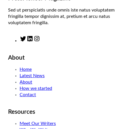
Sed ut perspiciatis unde omnis iste natus voluptatem
fringilla tempor dignissim at, pretium et arcu natus
voluptatem fringilla.
T
L
I
w
i
n
i
n
s
About
t
k
t
t
e
a
Home
e
d
g
Latest News
r
I
r
About
n
a
How we started
m
Contact
Resources
Meet Our Writers