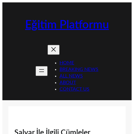
İçeriğe
geç
Eğitim Platformu
HOME
BREAKING NEWS
ALL NEWS
ABOUT
CONTACT US
Şalvar İle İlgili Cümleler