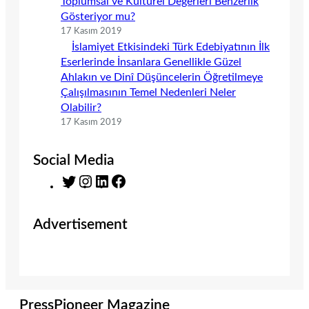
Toplumsal ve Kültürel Değerleri Benzerlik
Gösteriyor mu?
17 Kasım 2019
İslamiyet Etkisindeki Türk Edebiyatının İlk
Eserlerinde İnsanlara Genellikle Güzel
Ahlakın ve Dinî Düşüncelerin Öğretilmeye
Çalışılmasının Temel Nedenleri Neler
Olabilir?
17 Kasım 2019
Social Media
T
I
L
F
w
n
i
a
i
s
n
c
Advertisement
t
t
k
e
t
a
e
b
e
g
d
o
r
r
I
o
a
n
k
m
PressPioneer Magazine