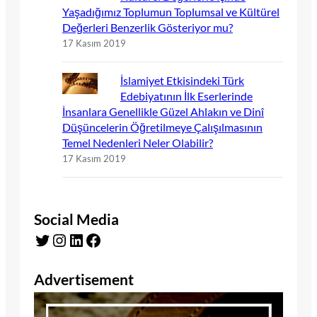
Yaşadığımız Toplumun Toplumsal ve Kültürel
Değerleri Benzerlik Gösteriyor mu?
17 Kasım 2019
İslamiyet Etkisindeki Türk
Edebiyatının İlk Eserlerinde
İnsanlara Genellikle Güzel Ahlakın ve Dinî
Düşüncelerin Öğretilmeye Çalışılmasının
Temel Nedenleri Neler Olabilir?
17 Kasım 2019
Social Media
Twitter
Instagram
LinkedIn
Facebook
Advertisement