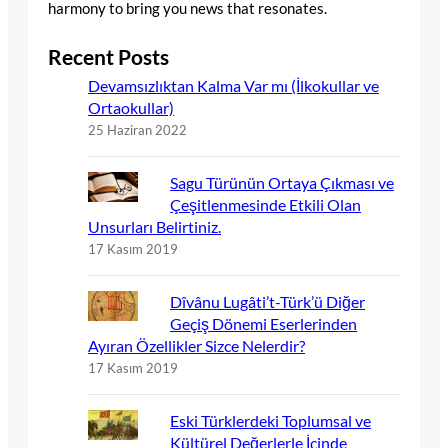
harmony to bring you news that resonates.
Recent Posts
Devamsızlıktan Kalma Var mı (İlkokullar ve
Ortaokullar)
25 Haziran 2022
Sagu Türünün Ortaya Çıkması ve
Çeşitlenmesinde Etkili Olan
Unsurları Belirtiniz.
17 Kasım 2019
Dîvânu Lugâti’t-Türk’ü Diğer
Geçiş Dönemi Eserlerinden
Ayıran Özellikler Sizce Nelerdir?
17 Kasım 2019
Eski Türklerdeki Toplumsal ve
Kültürel Değerlerle İçinde