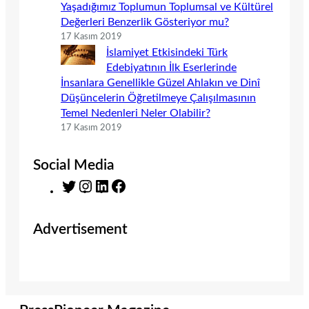
Yaşadığımız Toplumun Toplumsal ve Kültürel
Değerleri Benzerlik Gösteriyor mu?
17 Kasım 2019
İslamiyet Etkisindeki Türk
Edebiyatının İlk Eserlerinde
İnsanlara Genellikle Güzel Ahlakın ve Dinî
Düşüncelerin Öğretilmeye Çalışılmasının
Temel Nedenleri Neler Olabilir?
17 Kasım 2019
Social Media
T
I
L
F
w
n
i
a
i
s
n
c
Advertisement
t
t
k
e
t
a
e
b
e
g
d
o
r
r
I
o
a
n
k
m