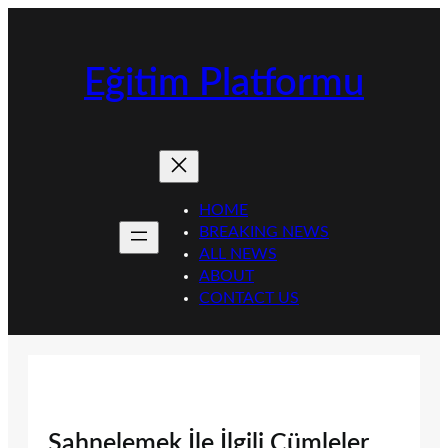
İçeriğe
geç
Eğitim Platformu
HOME
BREAKING NEWS
ALL NEWS
ABOUT
CONTACT US
Sahnelemek İle İlgili Cümleler