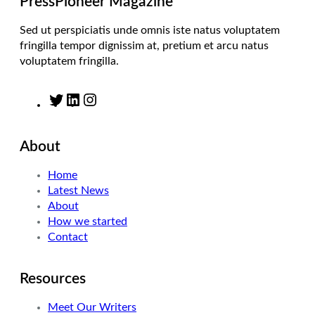
PressPioneer Magazine
Sed ut perspiciatis unde omnis iste natus voluptatem
fringilla tempor dignissim at, pretium et arcu natus
voluptatem fringilla.
T
L
I
w
i
n
i
n
s
About
t
k
t
t
e
a
Home
e
d
g
Latest News
r
I
r
About
n
a
How we started
m
Contact
Resources
Meet Our Writers