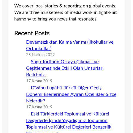
We cover local stories & reporting on global events.
We are three musketeers of media work in tight-knit
harmony to bring you news that resonates.
Recent Posts
Devamsızlıktan Kalma Var mı (İlkokullar ve
Ortaokullar)
25 Haziran 2022
Sagu Türünün Ortaya Çıkması ve
Çeşitlenmesinde Etkili Olan Unsurları
Belirtiniz.
17 Kasım 2019
Dîvânu Lugâti’t-Türk’ü Diğer Geçiş
Dönemi Eserlerinden Ayıran Özellikler Sizce
Nelerdir?
17 Kasım 2019
Eski Türklerdeki Toplumsal ve Kültürel
Değerlerle İçinde Yaşadığımız Toplumun
Toplumsal ve Kültürel Değerleri Benzerlik