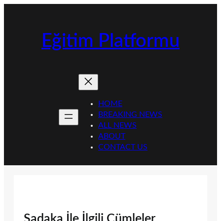
İçeriğe
geç
Eğitim Platformu
HOME
BREAKING NEWS
ALL NEWS
ABOUT
CONTACT US
Sadaka İle İlgili Cümleler