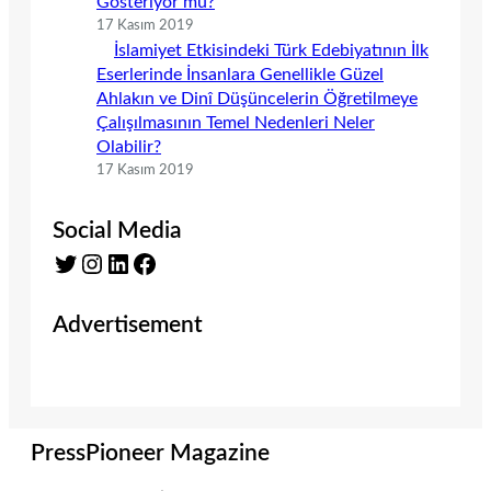
Gösteriyor mu?
17 Kasım 2019
İslamiyet Etkisindeki Türk Edebiyatının İlk
Eserlerinde İnsanlara Genellikle Güzel
Ahlakın ve Dinî Düşüncelerin Öğretilmeye
Çalışılmasının Temel Nedenleri Neler
Olabilir?
17 Kasım 2019
Social Media
Twitter
Instagram
LinkedIn
Facebook
Advertisement
PressPioneer Magazine