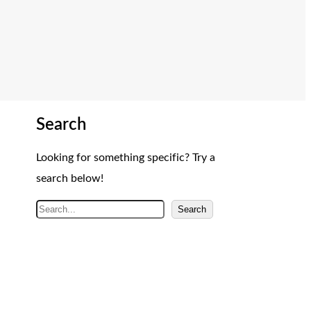
Search
Looking for something specific? Try a
search below!
A
Search
r
a