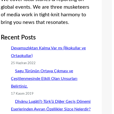
global events. We are three musketeers
of media work in tight-knit harmony to
bring you news that resonates.
Recent Posts
Devamsızlıktan Kalma Var mı (İlkokullar ve
Ortaokullar)
25 Haziran 2022
Sagu Türünün Ortaya Çıkması ve
Çeşitlenmesinde Etkili Olan Unsurları
Belirtiniz.
17 Kasım 2019
Dîvânu Lugâti’t-Türk’ü Diğer Geçiş Dönemi
Eserlerinden Ayıran Özellikler Sizce Nelerdir?