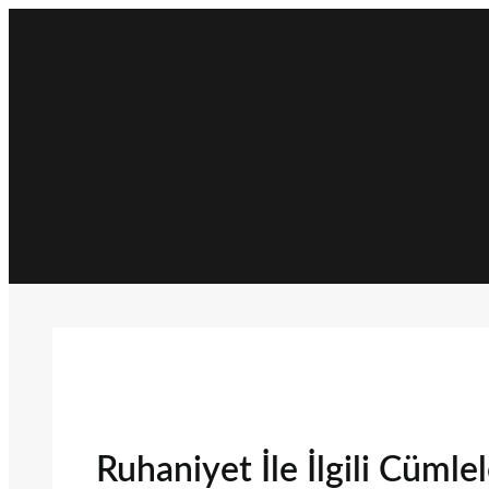
İçeriğe
geç
Ruhaniyet İle İlgili Cümle