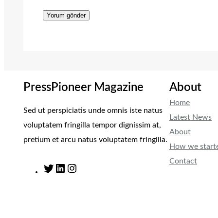
PressPioneer Magazine
About
Home
Sed ut perspiciatis unde omnis iste natus
Latest News
voluptatem fringilla tempor dignissim at,
About
pretium et arcu natus voluptatem fringilla.
How we start
Contact
T
L
I
w
i
n
i
n
s
t
k
t