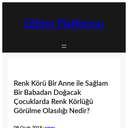
İçeriğe
geç
Eğitim Platformu
Renk Körü Bir Anne ile Sağlam
Bir Babadan Doğacak
Çocuklarda Renk Körlüğü
Görülme Olasılığı Nedir?
09 Ocak 2018
•
omer