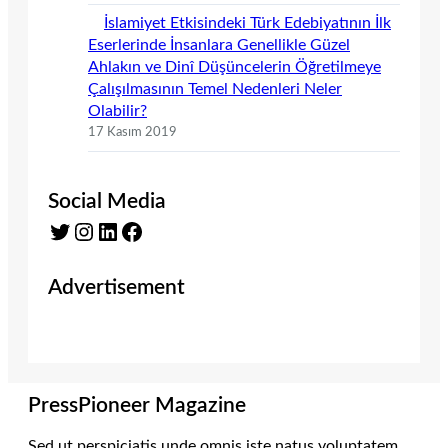
İslamiyet Etkisindeki Türk Edebiyatının İlk
Eserlerinde İnsanlara Genellikle Güzel
Ahlakın ve Dinî Düşüncelerin Öğretilmeye
Çalışılmasının Temel Nedenleri Neler
Olabilir?
17 Kasım 2019
Social Media
Twitter
Instagram
LinkedIn
Facebook
Advertisement
PressPioneer Magazine
Sed ut perspiciatis unde omnis iste natus voluptatem