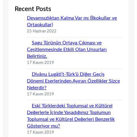
Recent Posts
Devamsızlıktan Kalma Var mı (İlkokullar ve
Ortaokullar)
25 Haziran 2022
Sagu Türünün Ortaya Çıkması ve
Çeşitlenmesinde Etkili Olan Unsurları
Belirtiniz.
17 Kasım 2019
Dîvânu Lugâti’t-Türk’ü Diğer Geçiş
Dönemi Eserlerinden Ayıran Özellikler Sizce
Nelerdir?
17 Kasım 2019
Eski Türklerdeki Toplumsal ve Kültürel
Değerlerle İçinde Yaşadığımız Toplumun
Toplumsal ve Kültürel Değerleri Benzerlik
Gösteriyor mu?
17 Kasım 2019