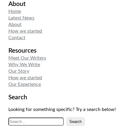
About
t
k
t
t
e
a
Home
e
d
g
Latest News
r
I
r
About
n
a
How we started
m
Contact
Resources
Meet Our Writers
Why We Write
Our Story
How we started
Our Experience
Search
Looking for something specific? Try a search below!
A
Search
r
a