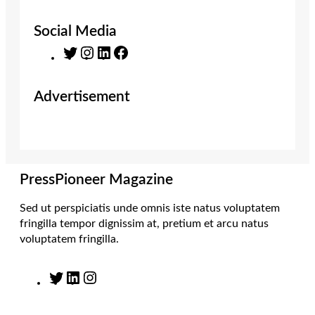
Social Media
T
I
L
F
w
n
i
a
i
s
n
c
Advertisement
t
t
k
e
t
a
e
b
e
g
d
o
r
r
I
o
a
n
k
m
PressPioneer Magazine
Sed ut perspiciatis unde omnis iste natus voluptatem
fringilla tempor dignissim at, pretium et arcu natus
voluptatem fringilla.
T
L
I
w
i
n
i
n
s