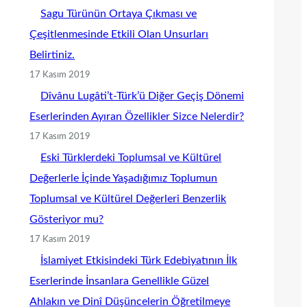
Sagu Türünün Ortaya Çıkması ve
Çeşitlenmesinde Etkili Olan Unsurları
Belirtiniz.
17 Kasım 2019
Dîvânu Lugâti’t-Türk’ü Diğer Geçiş Dönemi
Eserlerinden Ayıran Özellikler Sizce Nelerdir?
17 Kasım 2019
Eski Türklerdeki Toplumsal ve Kültürel
Değerlerle İçinde Yaşadığımız Toplumun
Toplumsal ve Kültürel Değerleri Benzerlik
Gösteriyor mu?
17 Kasım 2019
İslamiyet Etkisindeki Türk Edebiyatının İlk
Eserlerinde İnsanlara Genellikle Güzel
Ahlakın ve Dinî Düşüncelerin Öğretilmeye