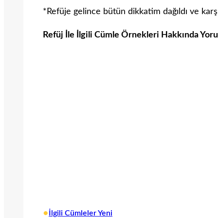
*Refüje gelince bütün dikkatim dağıldı ve ka
Refüj İle İlgili Cümle Örnekleri Hakkında Yor
•
İlgili Cümleler Yeni