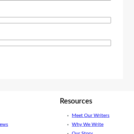
Resources
Meet Our Writers
News
Why We Write
Our Story