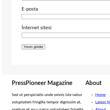
E-posta
İnternet sitesi
PressPioneer Magazine
About
Sed ut perspiciatis unde omnis iste natus
Home
voluptatem fringilla tempor dignissim at,
Latest 
pretium et arcu natus voluptatem fringilla.
About